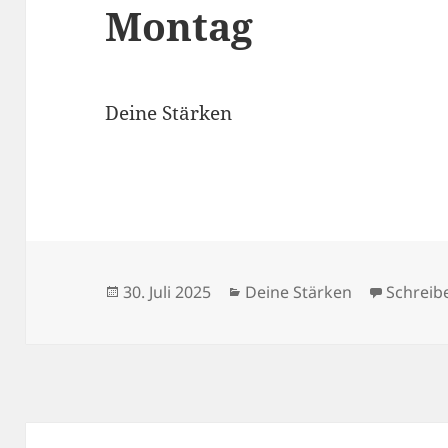
Montag
Deine Stärken
Veröffentlicht
Kategorien
30. Juli 2025
Deine Stärken
Schreib
am